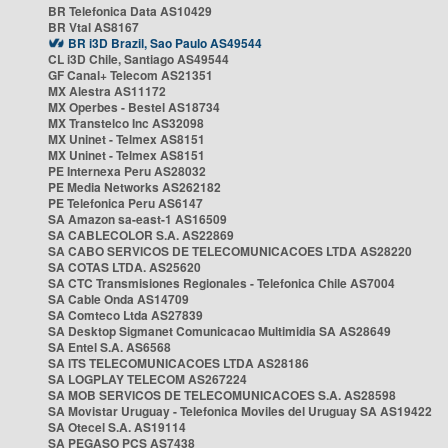
BR Telefonica Data AS10429
BR Vtal AS8167
BR i3D Brazil, Sao Paulo AS49544
CL i3D Chile, Santiago AS49544
GF Canal+ Telecom AS21351
MX Alestra AS11172
MX Operbes - Bestel AS18734
MX Transtelco Inc AS32098
MX Uninet - Telmex AS8151
MX Uninet - Telmex AS8151
PE Internexa Peru AS28032
PE Media Networks AS262182
PE Telefonica Peru AS6147
SA Amazon sa-east-1 AS16509
SA CABLECOLOR S.A. AS22869
SA CABO SERVICOS DE TELECOMUNICACOES LTDA AS28220
SA COTAS LTDA. AS25620
SA CTC Transmisiones Regionales - Telefonica Chile AS7004
SA Cable Onda AS14709
SA Comteco Ltda AS27839
SA Desktop Sigmanet Comunicacao Multimidia SA AS28649
SA Entel S.A. AS6568
SA ITS TELECOMUNICACOES LTDA AS28186
SA LOGPLAY TELECOM AS267224
SA MOB SERVICOS DE TELECOMUNICACOES S.A. AS28598
SA Movistar Uruguay - Telefonica Moviles del Uruguay SA AS19422
SA Otecel S.A. AS19114
SA PEGASO PCS AS7438