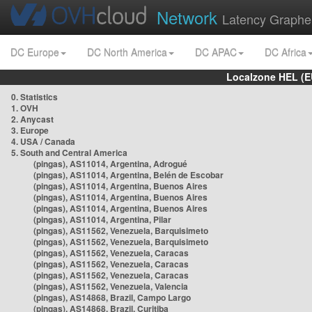
Network
Latency Graphe
DC Europe
DC North America
DC APAC
DC Africa
Localzone HEL (E
0. Statistics
1. OVH
2. Anycast
3. Europe
4. USA / Canada
5. South and Central America
(pingas), AS11014, Argentina, Adrogué
(pingas), AS11014, Argentina, Belén de Escobar
(pingas), AS11014, Argentina, Buenos Aires
(pingas), AS11014, Argentina, Buenos Aires
(pingas), AS11014, Argentina, Buenos Aires
(pingas), AS11014, Argentina, Pilar
(pingas), AS11562, Venezuela, Barquisimeto
(pingas), AS11562, Venezuela, Barquisimeto
(pingas), AS11562, Venezuela, Caracas
(pingas), AS11562, Venezuela, Caracas
(pingas), AS11562, Venezuela, Caracas
(pingas), AS11562, Venezuela, Valencia
(pingas), AS14868, Brazil, Campo Largo
(pingas), AS14868, Brazil, Curitiba